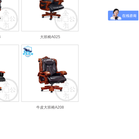
8
大班椅A025
2
牛皮大班椅A208