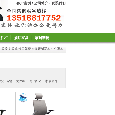
客户案例
/
公司简介
/
联系我们
文件柜
酒店家具
家居套房
办公椅
办公桌
海口隔断
全屋定制家具
办公家具
办公高隔
文件柜
现代办公
家居套房