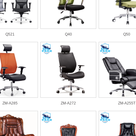
Q521
Q40
Q50
ZM-A285
ZM-A272
ZM-A255T