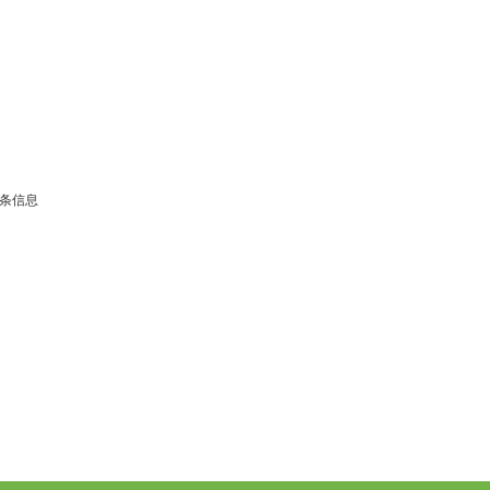
7 条信息