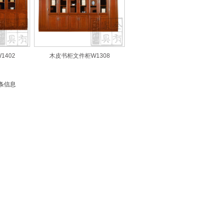
402
木皮书柜文件柜W1308
 条信息