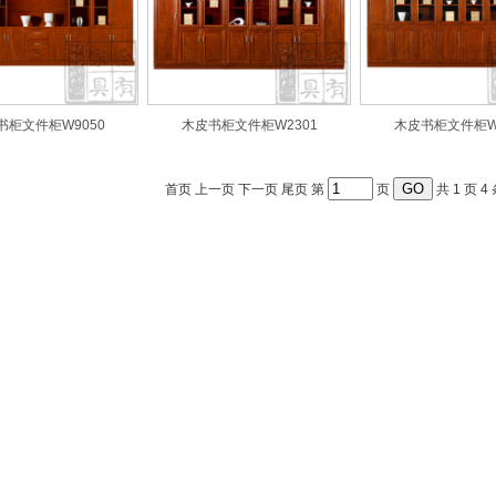
书柜文件柜W9050
木皮书柜文件柜W2301
木皮书柜文件柜W1
首页 上一页 下一页 尾页 第
页
共 1 页 4