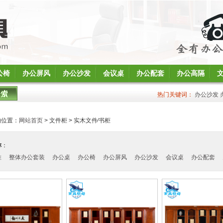
公椅
办公屏风
办公沙发
会议桌
办公配套
办公高隔
热门关键词：
办公沙发
的位置：
网站首页
> 文件柜 > 实木文件∕书柜
称
：
推
整体办公套装
办公桌
办公椅
办公屏风
办公沙发
会议桌
办公配套