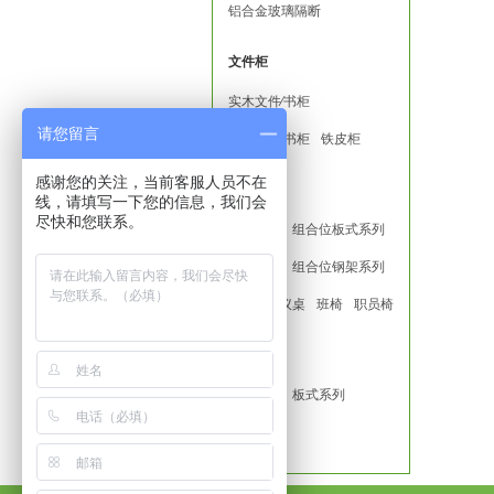
铝合金玻璃隔断
文件柜
实木文件∕书柜
请您留言
板式文件∕书柜
铁皮柜
感谢您的关注，当前客服人员不在
现代办公
线，请填写一下您的信息，我们会
尽快和您联系。
餐厅家具
组合位板式系列
酒店家具
组合位钢架系列
班台
会议桌
班椅
职员椅
家居套房
实木系列
板式系列
藤艺系列