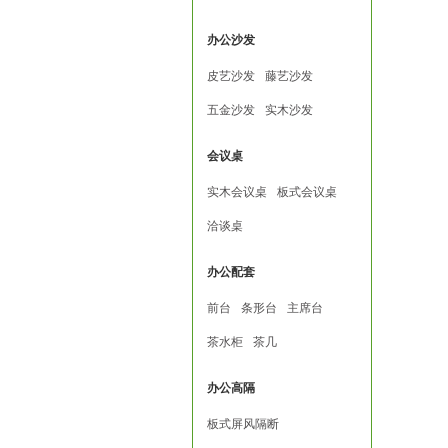
办公沙发
皮艺沙发
藤艺沙发
五金沙发
实木沙发
会议桌
实木会议桌
板式会议桌
洽谈桌
办公配套
前台
条形台
主席台
茶水柜
茶几
办公高隔
板式屏风隔断