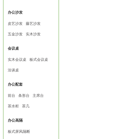
办公沙发
皮艺沙发
藤艺沙发
五金沙发
实木沙发
会议桌
实木会议桌
板式会议桌
洽谈桌
办公配套
前台
条形台
主席台
茶水柜
茶几
办公高隔
板式屏风隔断