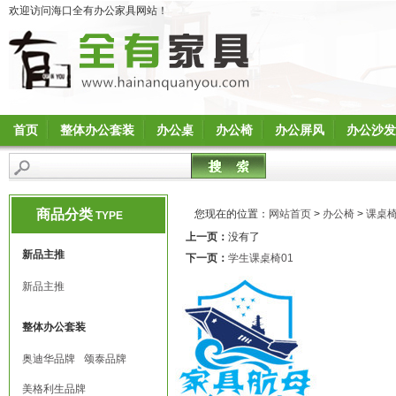
欢迎访问海口全有办公家具网站！
首页
整体办公套装
办公桌
办公椅
办公屏风
办公沙发
商品分类
您现在的位置：
网站首页
>
办公椅
>
课桌
TYPE
上一页：
没有了
新品主推
下一页：
学生课桌椅01
新品主推
整体办公套装
奥迪华品牌
颂泰品牌
美格利生品牌