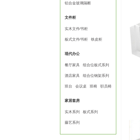
铝合金玻璃隔断
文件柜
实木文件∕书柜
板式文件∕书柜
铁皮柜
现代办公
餐厅家具
组合位板式系列
酒店家具
组合位钢架系列
班台
会议桌
班椅
职员椅
家居套房
实木系列
板式系列
藤艺系列