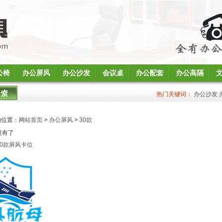
公椅
办公屏风
办公沙发
会议桌
办公配套
办公高隔
热门关键词：
办公沙发
的位置：
网站首页
>
办公屏风
>
30款
没有了
30款屏风卡位