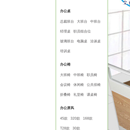
办公桌
总裁班台
大班台
中班台
经理桌
职员组合位
玻璃班台
电脑桌
洽谈桌
培训桌
办公椅
大班椅
中班椅
职员椅
会议椅
休闲椅
公共排椅
折叠椅
礼堂椅
课桌椅
办公屏风
45款
320款
168款
T28款
30款