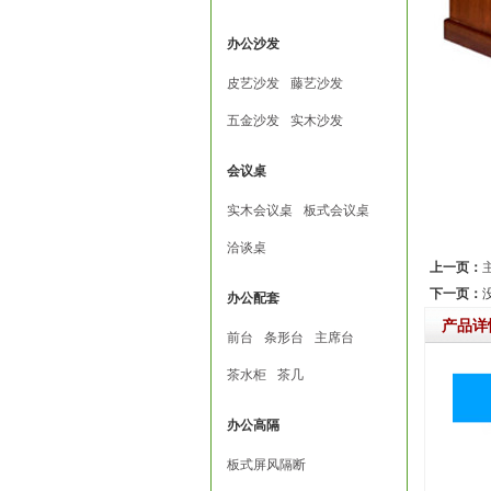
办公沙发
皮艺沙发
藤艺沙发
五金沙发
实木沙发
会议桌
实木会议桌
板式会议桌
洽谈桌
上一页：
下一页：
办公配套
产品详
前台
条形台
主席台
茶水柜
茶几
办公高隔
板式屏风隔断