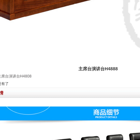
主席台演讲台H4888
主席台演讲台H4808
没有了
情