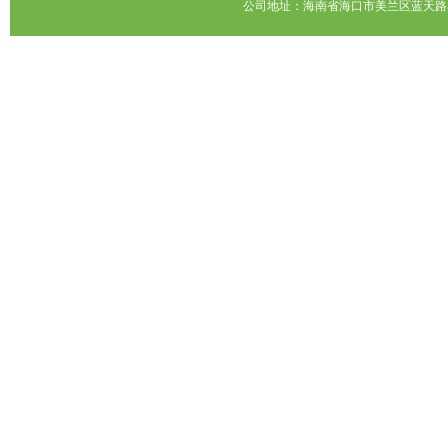
公司地址：海南省海口市美兰区蓝天路3