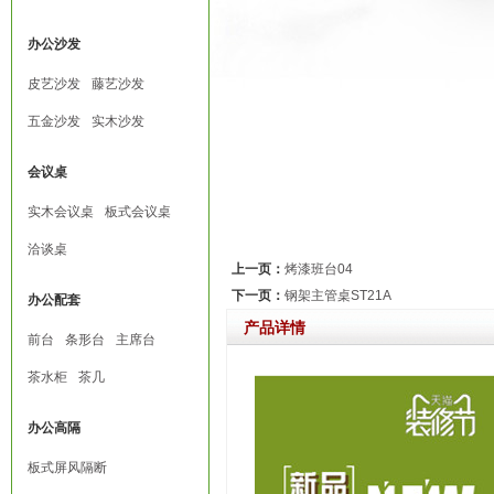
办公沙发
皮艺沙发
藤艺沙发
五金沙发
实木沙发
会议桌
实木会议桌
板式会议桌
洽谈桌
上一页：
烤漆班台04
下一页：
钢架主管桌ST21A
办公配套
产品详情
前台
条形台
主席台
茶水柜
茶几
办公高隔
板式屏风隔断