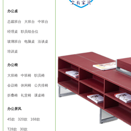
办公桌
总裁班台
大班台
中班台
经理桌
职员组合位
玻璃班台
电脑桌
洽谈桌
培训桌
办公椅
大班椅
中班椅
职员椅
会议椅
休闲椅
公共排椅
折叠椅
礼堂椅
课桌椅
办公屏风
45款
320款
168款
T28款
30款