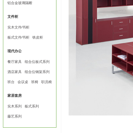
铝合金玻璃隔断
文件柜
实木文件∕书柜
板式文件∕书柜
铁皮柜
现代办公
餐厅家具
组合位板式系列
酒店家具
组合位钢架系列
班台
会议桌
班椅
职员椅
家居套房
实木系列
板式系列
藤艺系列