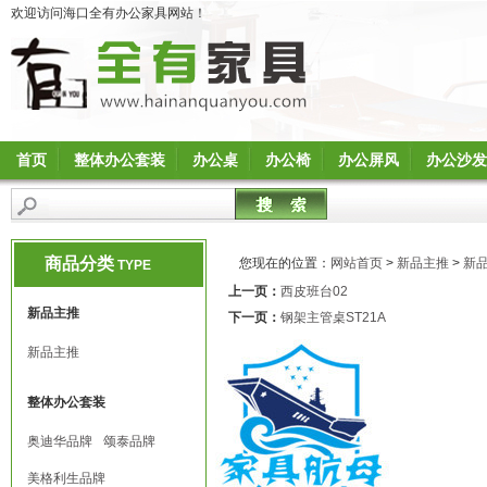
欢迎访问海口全有办公家具网站！
首页
整体办公套装
办公桌
办公椅
办公屏风
办公沙发
商品分类
您现在的位置：
网站首页
>
新品主推
>
新
TYPE
上一页：
西皮班台02
新品主推
下一页：
钢架主管桌ST21A
新品主推
整体办公套装
奥迪华品牌
颂泰品牌
美格利生品牌