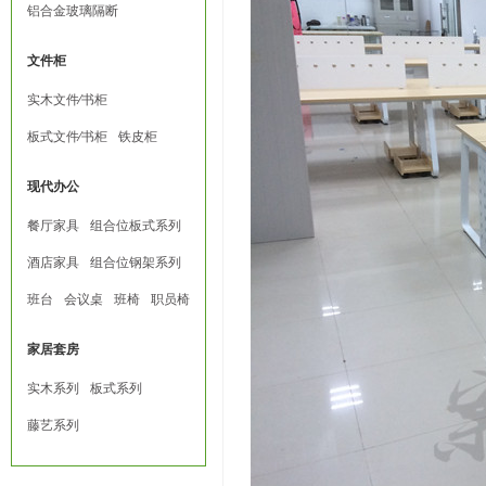
铝合金玻璃隔断
文件柜
实木文件∕书柜
板式文件∕书柜
铁皮柜
现代办公
餐厅家具
组合位板式系列
酒店家具
组合位钢架系列
班台
会议桌
班椅
职员椅
家居套房
实木系列
板式系列
藤艺系列