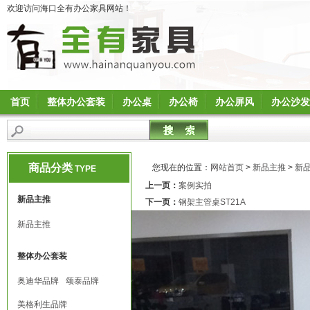
欢迎访问海口全有办公家具网站！
首页
整体办公套装
办公桌
办公椅
办公屏风
办公沙发
商品分类
您现在的位置：
网站首页
>
新品主推
>
新
TYPE
上一页：
案例实拍
新品主推
下一页：
钢架主管桌ST21A
新品主推
整体办公套装
奥迪华品牌
颂泰品牌
美格利生品牌