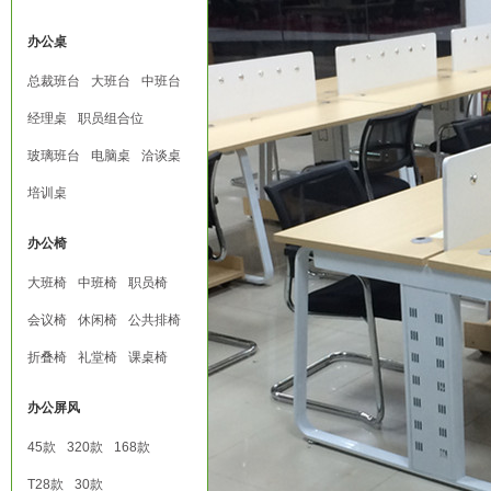
办公桌
总裁班台
大班台
中班台
经理桌
职员组合位
玻璃班台
电脑桌
洽谈桌
培训桌
办公椅
大班椅
中班椅
职员椅
会议椅
休闲椅
公共排椅
折叠椅
礼堂椅
课桌椅
办公屏风
45款
320款
168款
T28款
30款