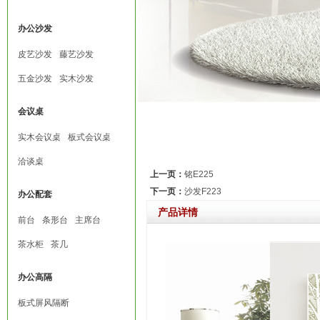
办公沙发
皮艺沙发
藤艺沙发
五金沙发
实木沙发
会议桌
实木会议桌
板式会议桌
洽谈桌
上一页：
铭E225
下一页：
沙发F223
办公配套
产品详情
前台
条形台
主席台
茶水柜
茶几
办公高隔
板式屏风隔断