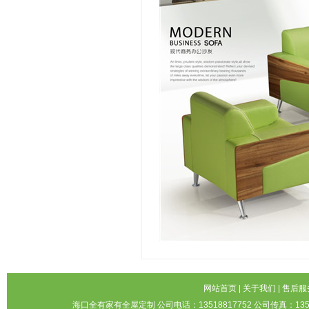
网站首页
|
关于我们
|
售后服
海口全有家有全屋定制 公司电话：13518817752 公司传真：1351