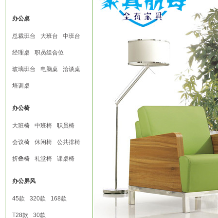
办公桌
总裁班台
大班台
中班台
经理桌
职员组合位
玻璃班台
电脑桌
洽谈桌
培训桌
办公椅
大班椅
中班椅
职员椅
会议椅
休闲椅
公共排椅
折叠椅
礼堂椅
课桌椅
办公屏风
45款
320款
168款
T28款
30款