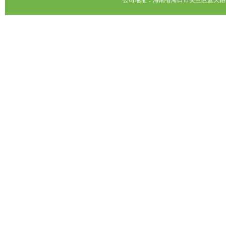
公司地址：海南省海口市美兰区蓝天路3