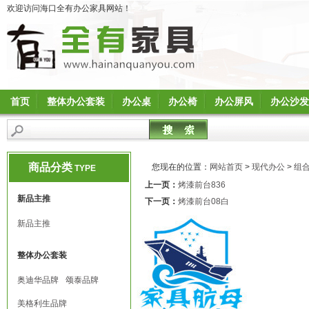
欢迎访问海口全有办公家具网站！
首页
整体办公套装
办公桌
办公椅
办公屏风
办公沙发
商品分类
您现在的位置：
网站首页
>
现代办公
>
组
TYPE
上一页：
烤漆前台836
新品主推
下一页：
烤漆前台08白
新品主推
整体办公套装
奥迪华品牌
颂泰品牌
美格利生品牌