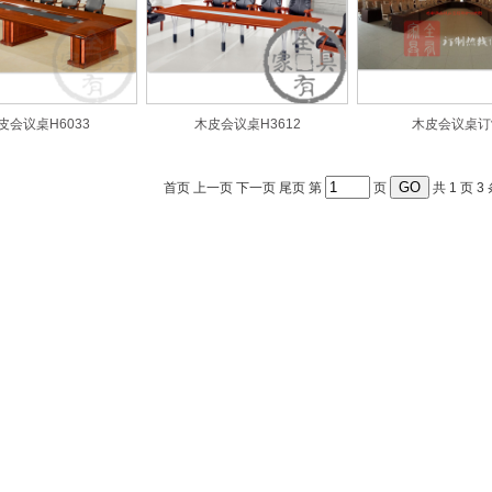
皮会议桌H6033
木皮会议桌H3612
木皮会议桌订
首页 上一页 下一页 尾页 第
页
共 1 页 3