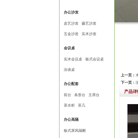
办公沙发
皮艺沙发
藤艺沙发
五金沙发
实木沙发
会议桌
实木会议桌
板式会议桌
洽谈桌
上一页：
下一页：
办公配套
产品详
前台
条形台
主席台
茶水柜
茶几
办公高隔
板式屏风隔断