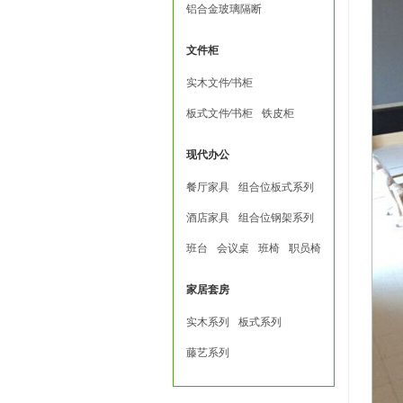
铝合金玻璃隔断
文件柜
实木文件∕书柜
板式文件∕书柜
铁皮柜
现代办公
餐厅家具
组合位板式系列
酒店家具
组合位钢架系列
班台
会议桌
班椅
职员椅
家居套房
实木系列
板式系列
藤艺系列