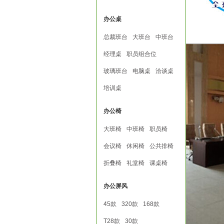
办公桌
总裁班台
大班台
中班台
经理桌
职员组合位
玻璃班台
电脑桌
洽谈桌
培训桌
办公椅
大班椅
中班椅
职员椅
会议椅
休闲椅
公共排椅
折叠椅
礼堂椅
课桌椅
办公屏风
45款
320款
168款
T28款
30款