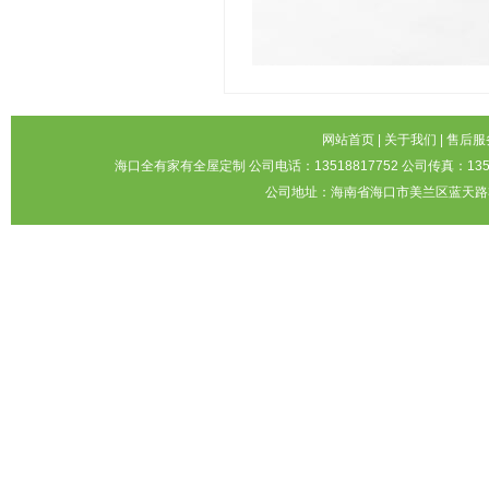
网站首页
|
关于我们
|
售后服
海口全有家有全屋定制 公司电话：13518817752 公司传真：1351
公司地址：海南省海口市美兰区蓝天路3