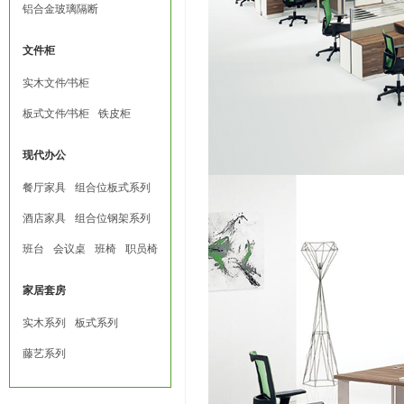
铝合金玻璃隔断
文件柜
实木文件∕书柜
板式文件∕书柜
铁皮柜
现代办公
餐厅家具
组合位板式系列
酒店家具
组合位钢架系列
班台
会议桌
班椅
职员椅
家居套房
实木系列
板式系列
藤艺系列