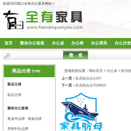
欢迎访问海口全有办公家具网站！
首页
整体办公套装
办公桌
办公椅
办公屏风
办公沙发
商品分类
您现在的位置：
网站首页
>
办公桌
>
职员
TYPE
上一页：
职员组合位GJ07
新品主推
下一页：
职员组合位TO990A
新品主推
整体办公套装
奥迪华品牌
颂泰品牌
美格利生品牌