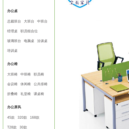
办公桌
总裁班台
大班台
中班台
经理桌
职员组合位
玻璃班台
电脑桌
洽谈桌
培训桌
办公椅
大班椅
中班椅
职员椅
会议椅
休闲椅
公共排椅
折叠椅
礼堂椅
课桌椅
办公屏风
45款
320款
168款
T28款
30款